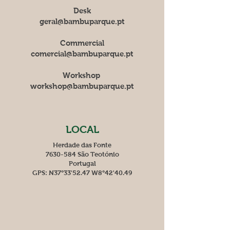
Desk
geral@bambuparque.pt
Commercial
comercial@bambuparque.pt
Workshop
workshop@bambuparque.pt
LOCAL
Herdade das Fonte
7630-584 São Teotónio
Portugal
GPS: N37°33'52.47 W8°42'40.49