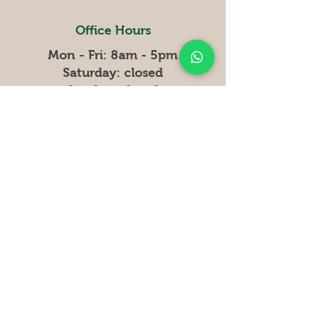
Office Hours
Mon - Fri: 8am - 5pm
​​Saturday: closed
Sunday: closed
Curiosities
Why Bamboo
Compan
y
Terms and conditions
Get the latest news and updates
from our park.