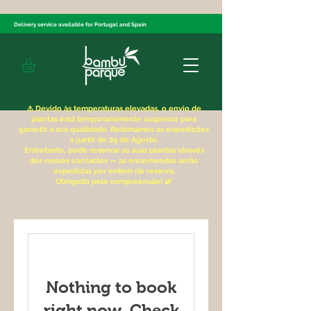
Delivery service available for Portugal and Spain
⚠️ Devido às temperaturas elevadas, o envio de
plantas está temporariamente suspenso para
garantir a sua qualidade. Retomamos as expedições
a partir de 29 de Agosto.
Entretanto, pode reservar as suas plantas através
dos nossos contactos — as encomendas serão
expedidas por ordem de reserva.
Obrigado pela compreensão! 🌿
Nothing to book
right now. Check