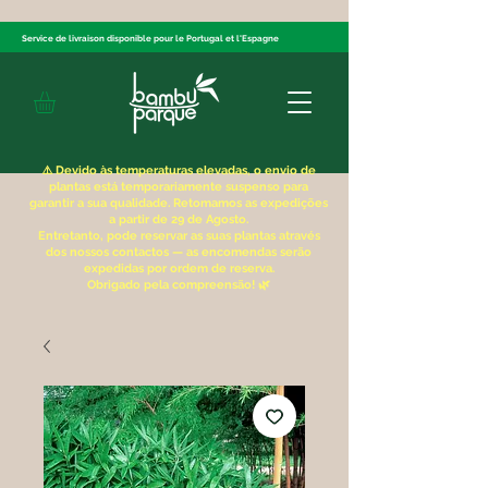
Service de livraison disponible pour le Portugal et l'Espagne
⚠️ Devido às temperaturas elevadas, o envio de
plantas está temporariamente suspenso para
garantir a sua qualidade. Retomamos as expedições
a partir de 29 de Agosto.
Entretanto, pode reservar as suas plantas através
dos nossos contactos — as encomendas serão
expedidas por ordem de reserva.
Obrigado pela compreensão! 🌿