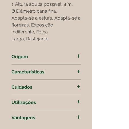
↨ Altura adulta possível 4 m,
Ø Diâmetro cana fina,
Adapta-se a estufa, Adapta-se a
floreiras, Exposição
Indiferente, Folha
Larga, Rastejante
Origem
* Resiste a -18ºC
Características
Porte de moita muito densa, folhas
Cuidados
largas, raízes pouco rastejantes.
A exposição é indiferente. O
Utilizações
conjunto da folhagem é mais belo
se a planta não estiver muito
Sebes, tufos isolados, canteiros, …
exposta ao vento.
Vantagens
Especialmente recomendado para