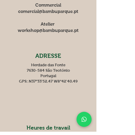
Commercial
comercial@bambuparque.pt
Atelier
workshop@bambuparque.pt
ADRESSE
Herdade das Fonte
7630-584 São Teotónio
Portugal
GPS: N37°33'52.47 W8°42'40.49
Heures de travail