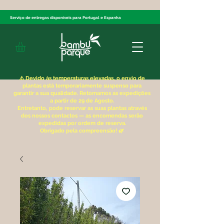
Serviço de entregas disponíveis
para Portugal e Espanha
⚠️ Devido às temperaturas elevadas, o envio de
plantas está temporariamente suspenso para
garantir a sua qualidade. Retomamos as expedições
a partir de 29 de Agosto.
Entretanto, pode reservar as suas plantas através
dos nossos contactos — as encomendas serão
expedidas por ordem de reserva.
Obrigado pela compreensão! 🌿