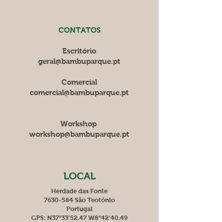
cm de altura
V
a
so de 7 Litros
, planta com
CONTATOS
130/150 cm de altura
Escritório
Para outros tamanhos superiores
geral@bambuparque.pt
envie-nos um email para
comercial@bambuparque.pt
Comercial
comercial@bambuparque.pt
Workshop
workshop@bambuparque.pt
LOCAL
Herdade das Fonte
7630-584 São Teotónio
Portugal
GPS: N37°33'52.47 W8°42'40.49