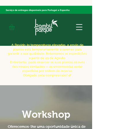
Serviço de entregas disponíveis
para Portugal e Espanha
⚠️ Devido às temperaturas elevadas, o envio de
plantas está temporariamente suspenso para
garantir a sua qualidade. Retomamos as expedições
a partir de 29 de Agosto.
Entretanto, pode reservar as suas plantas através
dos nossos contactos — as encomendas serão
expedidas por ordem de reserva.
Obrigado pela compreensão! 🌿
Workshop
Oferecemos-lhe uma oportunidade única de