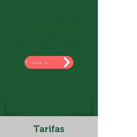
Novas datas brevemente
Estamos a preparar os
próximos workshops para
2027
Fique a Par das Novas Datas
Tarifas