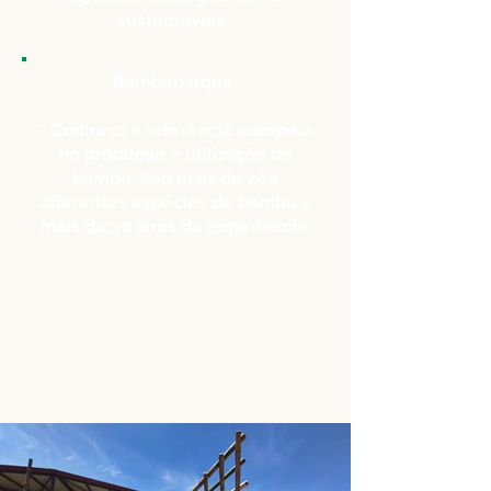
sustentáveis.
Bambuparque:
- Conheça a referência europeia
na produção e utilização do
bambu. São mais de 260
diferentes espécies de bambu e
mais de 30 anos de experiência.